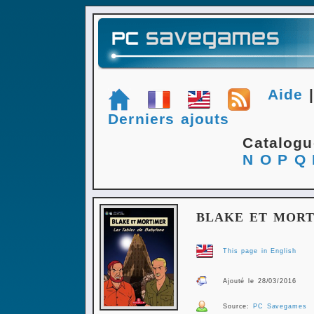
Aide
Derniers ajouts
Catalog
N
O
P
Q
BLAKE ET MORT
This page in English
Ajouté le 28/03/2016
Source:
PC Savegames