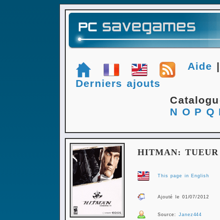
Aide
Derniers ajouts
Catalog
N
O
P
Q
HITMAN: TUEUR 
This page in English
Ajouté le 01/07/2012
Source:
Janez444