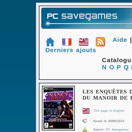
Aide
Derniers ajouts
Catalog
N
O
P
Q
LES ENQUÊTES 
DU MANOIR DE
This page in English
Ajouté le 30/08/2010
Source:
PC Savegames