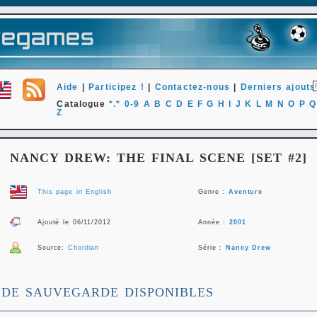
Aide
|
Participez !
|
Contactez-nous
|
Derniers ajouts
Catalogue
*.*
0-9
A
B
C
D
E
F
G
H
I
J
K
L
M
N
O
P
Q
Z
NANCY DREW: THE FINAL SCENE [SET #2]
This page in English
Genre :
Aventure
Ajouté le 06/11/2012
Année :
2001
Source:
Chordian
Série :
Nancy Drew
 DE SAUVEGARDE DISPONIBLES