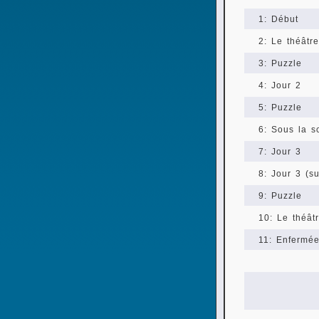
1: Début
2: Le théâtre
3: Puzzle
4: Jour 2
5: Puzzle
6: Sous la s
7: Jour 3
8: Jour 3 (su
9: Puzzle
10: Le théât
11: Enfermé