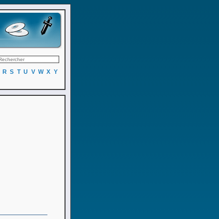
R
S
T
U
V
W
X
Y