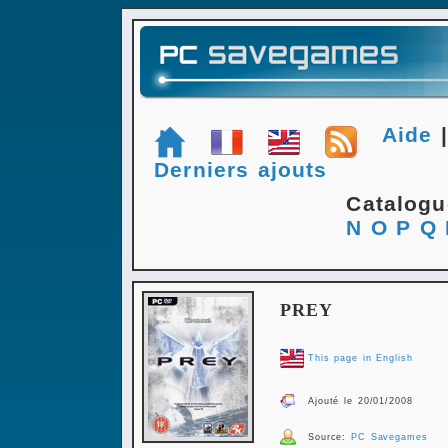
Aide
Derniers ajouts
Catalog
N
O
P
Q
PREY
This page in English
Ajouté le 20/01/2008
Source:
PC Savegames