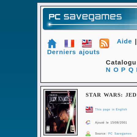
Aide
Derniers ajouts
Catalog
N
O
P
Q
STAR WARS: JED
This page in English
Ajouté le 15/08/2001
Source:
PC Savegames