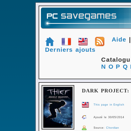
Aide
Derniers ajouts
Catalog
N
O
P
Q
DARK PROJECT:
This page in English
Ajouté le 30/05/2014
Source:
Chordian