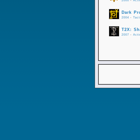
2000
-
Acti
Dark Pr
2004
-
Tact
T2X: Sh
2007
-
Acti