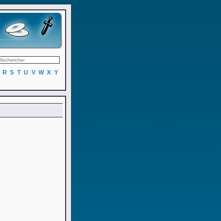
R
S
T
U
V
W
X
Y