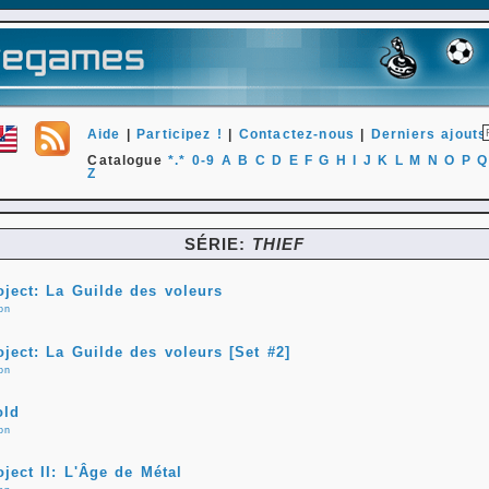
Aide
|
Participez !
|
Contactez-nous
|
Derniers ajouts
Catalogue
*.*
0-9
A
B
C
D
E
F
G
H
I
J
K
L
M
N
O
P
Q
Z
SÉRIE:
THIEF
oject: La Guilde des voleurs
on
ject: La Guilde des voleurs [Set #2]
on
old
on
ject II: L'Âge de Métal