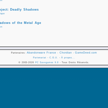
on
oject: Deadly Shadows
ique
adows of the Metal Age
on
Abandonware France
Chordian
GameDeed.com
Partenaires:
-
-
Partenariat
-
C.G.U.
-
À propos...
© 2003-2026
PC Savegames 9.8
- Tous Droits Réservés.